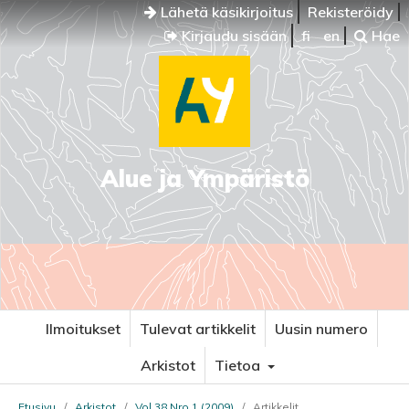
Lähetä käsikirjoitus
Rekisteröidy
Kirjaudu sisään
fi
en
Hae
Alue ja Ympäristö
Ilmoitukset
Tulevat artikkelit
Uusin numero
Arkistot
Tietoa
Etusivu
/
Arkistot
/
Vol 38 Nro 1 (2009)
/
Artikkelit