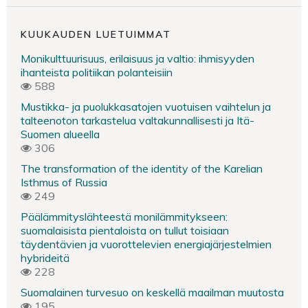
KUUKAUDEN LUETUIMMAT
Monikulttuurisuus, erilaisuus ja valtio: ihmisyyden
ihanteista politiikan polanteisiin
588
Mustikka- ja puolukkasatojen vuotuisen vaihtelun ja
talteenoton tarkastelua valtakunnallisesti ja Itä-
Suomen alueella
306
The transformation of the identity of the Karelian
Isthmus of Russia
249
Päälämmityslähteestä monilämmitykseen:
suomalaisista pientaloista on tullut toisiaan
täydentävien ja vuorottelevien energiajärjestelmien
hybrideitä
228
Suomalainen turvesuo on keskellä maailman muutosta
195