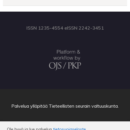
ISSN 1235-4554 eISSN 2242-3451
Palvelua ylläpitää
Tieteellisten seurain valtuuskunta
.
Ole hyvä ja lue palvelun
tietosuojaseloste