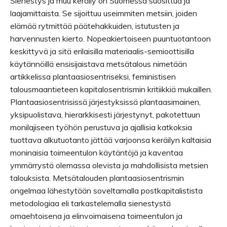
Sienestys ja muu keräily on Suomessa suosittua ja
laajamittaista. Se sijoittuu useimmiten metsiin, joiden
elämää rytmittää päätehakkuiden, istutusten ja
harvennusten kierto. Nopeakiertoiseen puuntuotantoon
keskittyvä ja sitä erilaisilla materiaalis-semioottisilla
käytännöillä ensisijaistava metsätalous nimetään
artikkelissa plantaasiosentriseksi, feministisen
talousmaantieteen kapitalosentrismin kritiikkiä mukaillen.
Plantaasiosentrisissä järjestyksissä plantaasimainen,
yksipuolistava, hierarkkisesti järjestynyt, pakotettuun
monilajiseen työhön perustuva ja ajallisia katkoksia
tuottava alkutuotanto jättää varjoonsa keräilyn kaltaisia
moninaisia toimeentulon käytäntöjä ja kaventaa
ymmärrystä olemassa olevista ja mahdollisista metsien
talouksista. Metsätalouden plantaasiosentrismin
ongelmaa lähestytään soveltamalla postkapitalistista
metodologiaa eli tarkastelemalla sienestystä
omaehtoisena ja elinvoimaisena toimeentulon ja