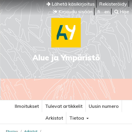
Lähetä käsikirjoitus
Rekisteröidy
Kirjaudu sisään
fi
en
Hae
Alue ja Ympäristö
Ilmoitukset
Tulevat artikkelit
Uusin numero
Arkistot
Tietoa
Etusivu
/
Arkistot
/