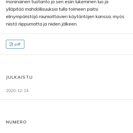
moninainen tuotanto ja sen esiin lukeminen luo ja
ylläpitää mahdollisuuksia tulla toimeen paitsi
elinympäristöjä raunioittavien käytäntöjen kanssa, myös
niistä riippumatta ja niiden jälkeen.
pdf
JULKAISTU
2020-12-14
NUMERO