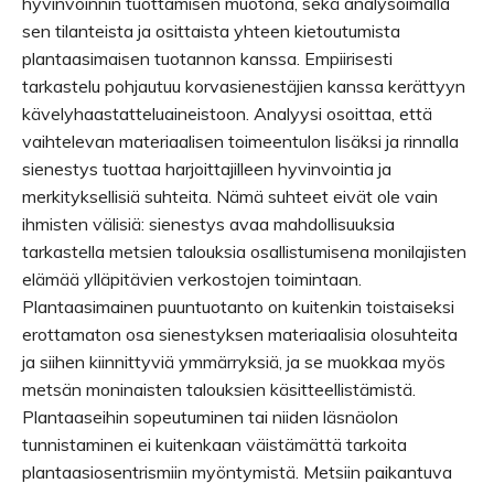
hyvinvoinnin tuottamisen muotona, sekä analysoimalla
sen tilanteista ja osittaista yhteen kietoutumista
plantaasimaisen tuotannon kanssa. Empiirisesti
tarkastelu pohjautuu korvasienestäjien kanssa kerättyyn
kävelyhaastatteluaineistoon. Analyysi osoittaa, että
vaihtelevan materiaalisen toimeentulon lisäksi ja rinnalla
sienestys tuottaa harjoittajilleen hyvinvointia ja
merkityksellisiä suhteita. Nämä suhteet eivät ole vain
ihmisten välisiä: sienestys avaa mahdollisuuksia
tarkastella metsien talouksia osallistumisena monilajisten
elämää ylläpitävien verkostojen toimintaan.
Plantaasimainen puuntuotanto on kuitenkin toistaiseksi
erottamaton osa sienestyksen materiaalisia olosuhteita
ja siihen kiinnittyviä ymmärryksiä, ja se muokkaa myös
metsän moninaisten talouksien käsitteellistämistä.
Plantaaseihin sopeutuminen tai niiden läsnäolon
tunnistaminen ei kuitenkaan väistämättä tarkoita
plantaasiosentrismiin myöntymistä. Metsiin paikantuva